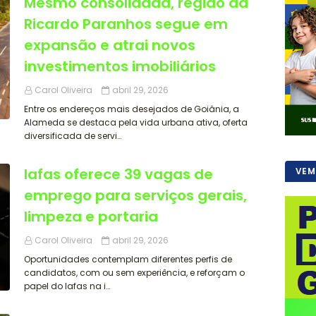
Mesmo consolidada, região da
Ricardo Paranhos segue em
expansão e atrai novos
investimentos imobiliários
Carol Oliveira
abril 29, 2026
Entre os endereços mais desejados de Goiânia, a
Alameda se destaca pela vida urbana ativa, oferta
diversificada de servi…
Iafas oferece 39 vagas de
VEM
emprego para serviços gerais,
limpeza e portaria
Carol Oliveira
abril 29, 2026
Oportunidades contemplam diferentes perfis de
candidatos, com ou sem experiência, e reforçam o
papel do Iafas na i…