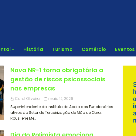
ntal
História
Turismo
Comércio
Eventos
Nova NR-1 torna obrigatória a
gestão de riscos psicossociais
nas empresas
Carol Oliveira
maio 12, 2026
Superintendente do Instituto de Apoio aos Funcionários
ativos do Setor de Terceirização de Mão de Obra,
Rousilene Me…
Dia do Rolimista emociona