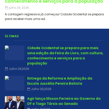
conhecimento e serviços para a população
julho 29, 2026
A contagem regressiva já começou! Cidade Ocidental se prepara
para receber mais uma ed…
ÚLTIMAS
Cidade Ocidental se prepara para mais
uma edição da Feira do Livro, com cultura,
conhecimento e serviços para a
população
Julho 29,2026
Entrega da Reforma e Ampliação da
Escola Juscélia Pereira Batista
Julho 29,2026
Agir lança Elisson Ferreira ao Governo do
DF e Tiago Társis ao Senado