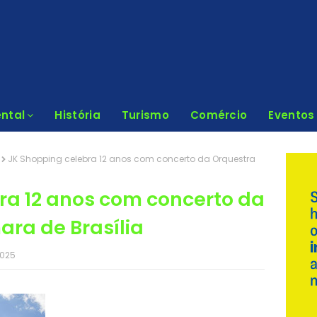
ntal
História
Turismo
Comércio
Eventos
JK Shopping celebra 12 anos com concerto da Orquestra
ra 12 anos com concerto da
ra de Brasília
2025