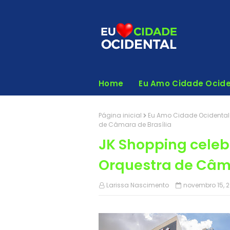
Home
Eu Amo Cidade Ocide
Página inicial
Eu Amo Cidade Ocidental
de Câmara de Brasília
JK Shopping celeb
Orquestra de Câma
Larissa Nascimento
novembro 15, 