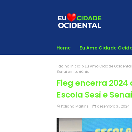
Home
Eu Amo Cidade Ocide
Página inicial
Eu Amo Cidade Ocidental
Senai em Luziânia
Fieg encerra 2024
Escola Sesi e Sena
Poliana Martins
dezembro 31, 2024