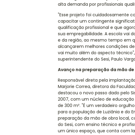
alta demanda por profissionais quali
"Esse projeto foi cuidadosamente co
capacitar um contingente significa
qualificação profissional e que ag
sua empregabilidade. A escola vai d
e da região, ao mesmo tempo em que
alcançarem melhores condições de 
vai muito além do aspecto técnico", 
superintendente do Sesi, Paulo Varga
Avanço na preparação da mão de 
Responsável direta pela implantação
Marjorie Correa, diretora da Facul
destacou o novo passo dado pelo Sis
2007, com um núcleo de educação p
de 300 m². "É um verdadeiro orgulho
para a população de Luziânia e do E
preparação da mão de obra local, 
do Sesi, com ensino técnico e profis
um único espaço, que conta com lab