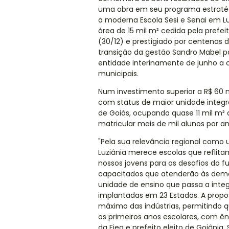
uma obra em seu programa estratég
a moderna Escola Sesi e Senai em Luz
área de 15 mil m² cedida pela prefe
(30/12) e prestigiado por centena
transição da gestão Sandro Mabel par
entidade interinamente de junho a 
municipais.
Num investimento superior a R$ 60 m
com status de maior unidade integrad
de Goiás, ocupando quase 11 mil m² 
matricular mais de mil alunos por an
"Pela sua relevância regional como 
Luziânia merece escolas que reflita
nossos jovens para os desafios do f
capacitados que atenderão às dem
unidade de ensino que passa a integr
implantadas em 23 Estados. A prop
máximo das indústrias, permitindo q
os primeiros anos escolares, com ên
da Fieg e prefeito eleito de Goiânia,