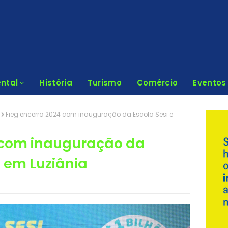
ntal
História
Turismo
Comércio
Eventos
Fieg encerra 2024 com inauguração da Escola Sesi e
 com inauguração da
i em Luziânia