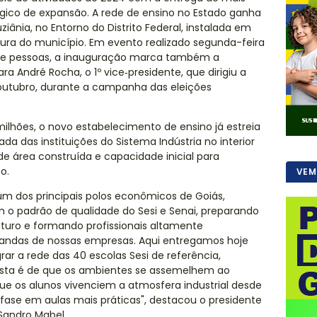
ico de expansão. A rede de ensino no Estado ganha
iânia, no Entorno do Distrito Federal, instalada em
itura do município. Em evento realizado segunda-feira
s de pessoas, a inauguração marca também a
a André Rocha, o 1º vice‑presidente, que dirigiu a
outubro, durante a campanha das eleições
ilhões, o novo estabelecimento de ensino já estreia
a das instituições do Sistema Indústria no interior
de área construída e capacidade inicial para
o.
VEM
um dos principais polos econômicos de Goiás,
m o padrão de qualidade do Sesi e Senai, preparando
uturo e formando profissionais altamente
andas de nossas empresas. Aqui entregamos hoje
ar a rede das 40 escolas Sesi de referência,
osta é de que os ambientes se assemelhem ao
ue os alunos vivenciem a atmosfera industrial desde
fase em aulas mais práticas", destacou o presidente
 Sandro Mabel.