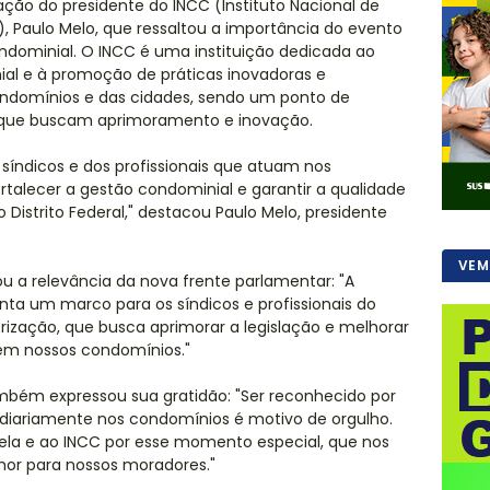
ação do presidente do INCC (Instituto Nacional de
, Paulo Melo, que ressaltou a importância do evento
condominial. O INCC é uma instituição dedicada ao
al e à promoção de práticas inovadoras e
ondomínios e das cidades, sendo um ponto de
s que buscam aprimoramento e inovação.
síndicos e dos profissionais que atuam nos
talecer a gestão condominial e garantir a qualidade
Distrito Federal," destacou Paulo Melo, presidente
VEM
ou a relevância da nova frente parlamentar: "A
ta um marco para os síndicos e profissionais do
orização, que busca aprimorar a legislação e melhorar
 em nossos condomínios."
ém expressou sua gratidão: "Ser reconhecido por
 diariamente nos condomínios é motivo de orgulho.
ela e ao INCC por esse momento especial, que nos
hor para nossos moradores."