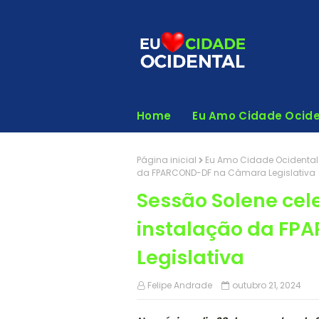
Home
Eu Amo Cidade Ocide
Página inicial
Eu Amo Cidade Ocidental
da FPARCOND-DF na Câmara Legislativa
Sessão Solene cele
instalação da F
Legislativa
Felipe Andrade
outubro 21, 2024