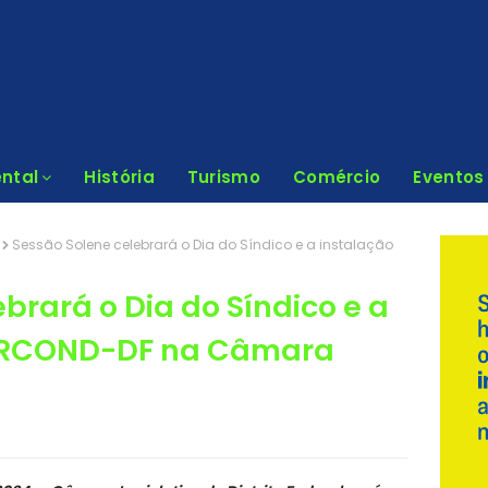
ntal
História
Turismo
Comércio
Eventos
Sessão Solene celebrará o Dia do Síndico e a instalação
brará o Dia do Síndico e a
PARCOND-DF na Câmara