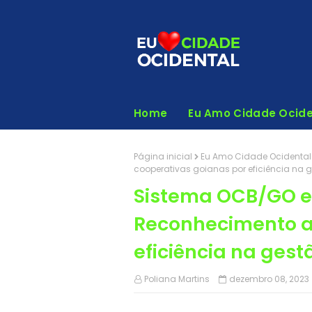
Home
Eu Amo Cidade Ocide
Página inicial
Eu Amo Cidade Ocidental
cooperativas goianas por eficiência na 
Sistema OCB/GO e
Reconhecimento a
eficiência na gest
Poliana Martins
dezembro 08, 2023