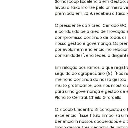
Somoscoop Excelência em Gestão, de
levou a faixa Bronze pela primeira ve
premiado em 2019, recebeu a faixa P
O presidente do Sicredi Cerrado GO, 
é conduzida pela área de Inovação 
compromisso contínuo de todas as
nossa gestão e governança. Os prê
por evoluir em eficiência, no rela
comunidades", enalteceu o dirigente
Em relação aos ramos, o que registr
seguido do agropecuário (9). "Nós 
melhoria contínua da nossa gestão
muito gratificante, pois nos mostr
para uma governança e gestão de exc
Planalto Central, Cheila Girardello.
O Sicoob Unicentro Br conquistou o
excelência. "Esse título simboliza u
beneficiam nossos cooperados e a
longo dessas três décadas de históri