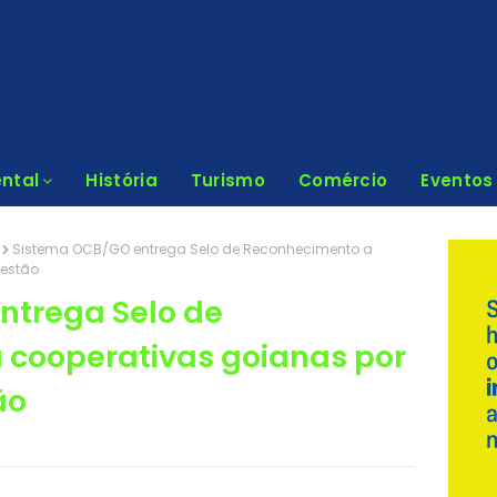
ntal
História
Turismo
Comércio
Eventos
Sistema OCB/GO entrega Selo de Reconhecimento a
gestão
ntrega Selo de
 cooperativas goianas por
ão