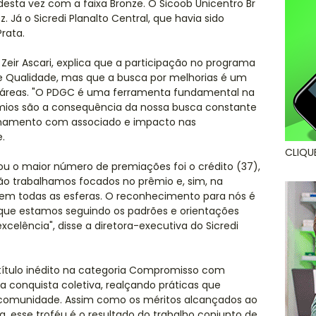
sta vez com a faixa Bronze. O Sicoob Unicentro Br
z. Já o Sicredi Planalto Central, que havia sido
rata.
Zeir Ascari, explica que a participação no programa
e Qualidade, mas que a busca por melhorias é um
 áreas. "O PDGC é uma ferramenta fundamental na
mios são a consequência da nossa busca constante
cionamento com associado e impacto nas
.
CLIQU
ou o maior número de premiações foi o crédito (37),
não trabalhamos focados no prêmio e, sim, na
 em todas as esferas. O reconhecimento para nós é
a que estamos seguindo os padrões e orientações
elência", disse a diretora-executiva do Sicredi
 título inédito na categoria Compromisso com
ma conquista coletiva, realçando práticas que
 comunidade. Assim como os méritos alcançados ao
a, esse troféu é o resultado do trabalho conjunto de