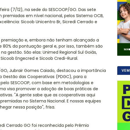
-feira (7/12), na sede do SESCOOP/GO. Das sete
am premiadas em nível nacional, pelos Sistema OCB,
lência: Sicoob Unicentro Br, Sicredi Cerrado e
 premiação e, embora não tenham alcançado a
de 80% da pontuação geral e, por isso, também são
a gestão. São elas: Unimed Regional Sul Goiás,
 Sicoob Engecred e Sicoob Credi-Rural.
GO, Jubrair Gomes Caiado, destacou a importância
VEM
 Gestão das Cooperativas (PDGC), para a
do pelo SESCOOP, com base em metodologias e
ama visa promover a adoção de boas práticas de
tivas. "A gente sabe que as cooperativas aqui
 premiadas no Sistema Nacional. E nossas equipes
egar nessa posição", frisa.
credi Cerrado GO foi reconhecida pelo Prêmio